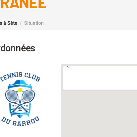
RRANÉE
s à Sète
Situation
rdonnées