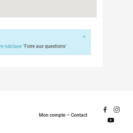
×
e rubrique "
Foire aux questions
"
Mon compte
–
Contact